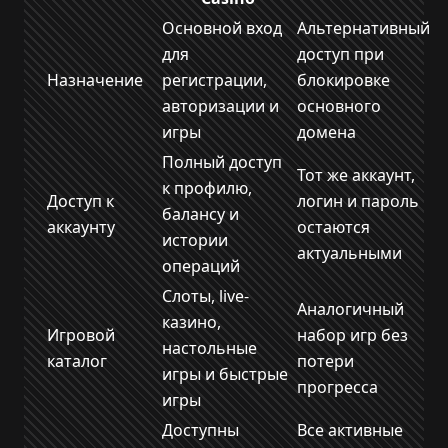
Основной вход
Альтернативный
для
доступ при
Назначение
регистрации,
блокировке
авторизации и
основного
игры
домена
Полный доступ
Тот же аккаунт,
к профилю,
Доступ к
логин и пароль
балансу и
аккаунту
остаются
истории
актуальными
операций
Слоты, live-
Аналогичный
казино,
Игровой
набор игр без
настольные
каталог
потери
игры и быстрые
прогресса
игры
Доступны
Все активные