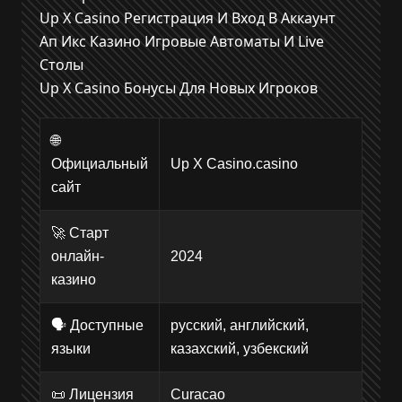
Up X Casino Регистрация И Вход В Аккаунт
Ап Икс Казино Игровые Автоматы И Live
Столы
Up X Casino Бонусы Для Новых Игроков
🌐
Официальный
Up X Casino.casino
сайт
🚀 Старт
онлайн-
2024
казино
🗣️ Доступные
русский, английский,
языки
казахский, узбекский
📜 Лицензия
Curacao