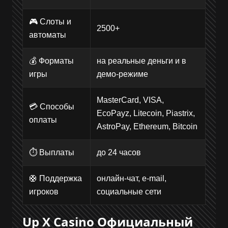
🎮 Слоты и
2500+
автоматы
💰 Форматы
на реальные деньги и в
игры
демо-режиме
MasterCard, VISA,
💳 Способы
EcoPayz, Litecoin, Piastrix,
оплаты
AstroPay, Ethereum, Bitcoin
⏱️ Выплаты
до 24 часов
🛟 Поддержка
онлайн-чат, e-mail,
игроков
социальные сети
Up X Casino Официальный