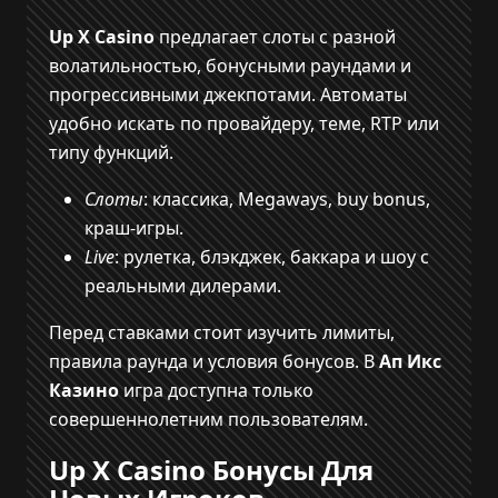
Up X Casino
предлагает слоты с разной
волатильностью, бонусными раундами и
прогрессивными джекпотами. Автоматы
удобно искать по провайдеру, теме, RTP или
типу функций.
Слоты
: классика, Megaways, buy bonus,
краш-игры.
Live
: рулетка, блэкджек, баккара и шоу с
реальными дилерами.
Перед ставками стоит изучить лимиты,
правила раунда и условия бонусов. В
Ап Икс
Казино
игра доступна только
совершеннолетним пользователям.
Up X Casino Бонусы Для