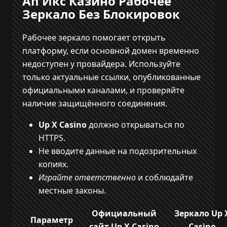
Ап Икс Казино Рабочее
Зеркало Без Блокировок
Рабочее зеркало помогает открыть
платформу, если основной домен временно
недоступен у провайдера. Используйте
только актуальные ссылки, опубликованные
официальными каналами, и проверяйте
наличие защищённого соединения.
Up X Casino
должно открываться по
HTTPS.
Не вводите данные на подозрительных
копиях.
Играйте ответственно
и соблюдайте
местные законы.
Официальный
Зеркало Up 
Параметр
сайт Up X Casino
Casino